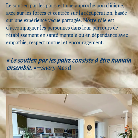
Le soutien par les pairs est une approche non clinique,
axée sur les forces et centrée sur la récupération, basée
sur une expérience vécue partagée. Notre rôle est
d’accompagner les personnes dans leur parcours de
rétablissement en santé mentale ou en dépendance avec
empathie, respect mutuel et encouragement.
« Le soutien par les pairs consiste à être humain
ensemble. »
–Shery Mead