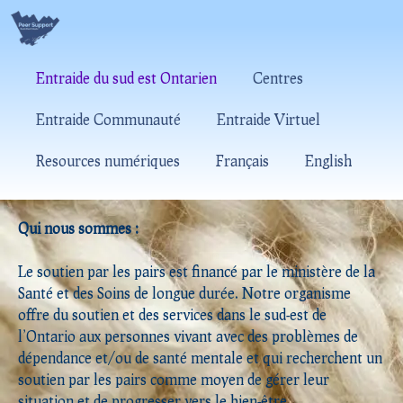
Entraide du sud est Ontarien
Centres
Entraide Communauté
Entraide Virtuel
Resources numériques
Français
English
Qui nous sommes :
Le soutien par les pairs est financé par le ministère de la
Santé et des Soins de longue durée. Notre organisme
offre du soutien et des services dans le sud-est de
l’Ontario aux personnes vivant avec des problèmes de
dépendance et/ou de santé mentale et qui recherchent un
soutien par les pairs comme moyen de gérer leur
situation et de progresser vers le bien-être.